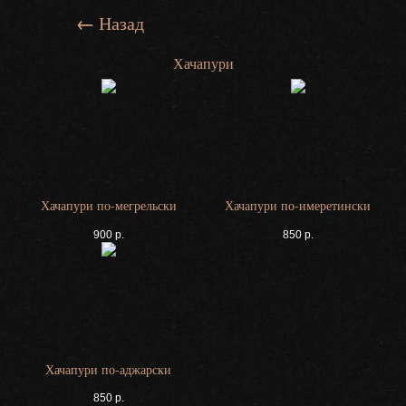
←
Назад
Хачапури
Хачапури по-мегрельски
Хачапури по-имеретински
900
р.
850
р.
Хачапури по-аджарски
850
р.