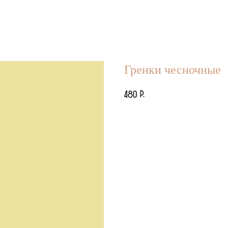
Гренки чесночные
р.
480